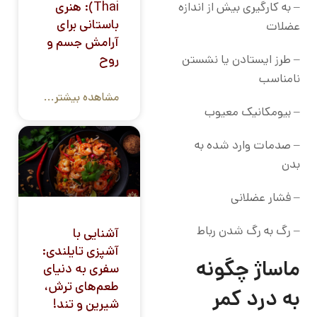
Thai): هنری
– به کارگیری بیش از اندازه
باستانی برای
عضلات
آرامش جسم و
روح
– طرز ایستادن یا نشستن
نامناسب
مشاهده بیشتر...
– بیومکانیک معیوب
– صدمات وارد شده به
بدن
– فشار عضلانی
– رگ به رگ شدن رباط
آشنایی با
آشپزی تایلندی:
ماساژ چگونه
سفری به دنیای
طعم‌های ترش،
به درد کمر
شیرین و تند!