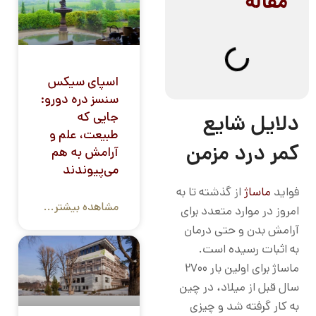
مقاله
اسپای سیکس
سنسز دره دورو:
جایی که
دلایل شایع
طبیعت، علم و
کمر درد مزمن
آرامش به هم
می‌پیوندند
فواید
ماساژ
از گذشته تا به
مشاهده بیشتر...
امروز در موارد متعدد برای
آرامش بدن و حتی درمان
به اثبات رسیده است.
ماساژ برای اولین بار 2700
سال قبل از میلاد، در چین
به کار گرفته شد و چیزی