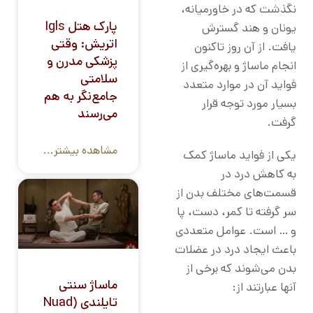
نگذشت که در خاورمیانه،
پارک هتل Igls
یونان و هند گسترش
اتریش: وقتی
یافت. از آن روز تاکنون
پزشکی مدرن و
انجام ماساژ و بهره‌گیری از
سلامتی
فواید آن در موارد متعدد
جامع‌نگر به هم
بسیار مورد توجه قرار
می‌رسند
گرفت.
مشاهده بیشتر...
یکی از فواید ماساژ کمک
به کاهش درد در
قسمت‌های مختلف بدن از
سر گرفته تا کمر، دست، پا
و … است. عوامل متعددی
باعث ایجاد درد در عضلات
بدن می‌شوند که برخی از
ماساژ سنتی
آنها عبارتند از:
تایلندی (Nuad