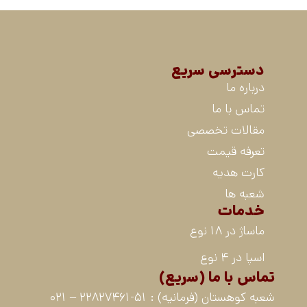
دسترسی سریع
درباره ما
تماس با ما
مقالات تخصصی
تعرفه قیمت
کارت هدیه
شعبه ها
خدمات
ماساژ در 18 نوع
اسپا در 4 نوع
تماس با ما (سریع)
شعبه کوهستان (فرمانیه) : 51-22827461 – 021