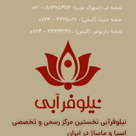
شعبه آب (شهرک غرب): 88365474 – 021
شعبه مارینا (کیش) : 4465026 – 0764
شعبه داریوش (کیش) : 4444347 – 0764
نیلوفرآبی نخستین مرکز رسمی و تخصصی
اسپا و ماساژ در ایران