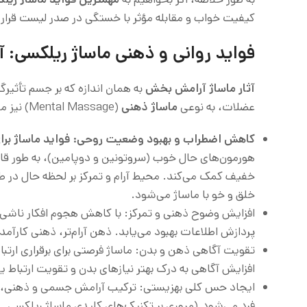
کیفیت خواب و مقابله مؤثر با خستگی در صدر لیست قرار م
فواید روانی و ذهنی ماساژ ریلکسی: آ
آثار ماساژ آرامش بخش
به همان اندازه که بر جسم تأثیرگذا
عضلات، به نوعی
ماساژ ذهنی
(Mental Massage) نیز محسوب می‌شود:
کاهش اضطراب و بهبود وضعیت روحی:
فواید ماساژ بر
هورمون‌های حال خوب (سروتونین و دوپامین)، به طور قا
خفیف کمک می‌کند. محیط آرام و تمرکز بر لحظه حال در طول 
خلق و خو با ماساژ می‌شود.
افزایش وضوح ذهنی و تمرکز: با کاهش هجوم افکار ناشی ا
پردازش اطلاعات بهبود می‌یابد. ذهن آرام‌تر، ذهنی کارآمد
تقویت آگاهی ذهن و بدن: ماساژ فرصتی برای برقراری ارتب
افزایش آگاهی به درک بهتر نیازهای بدن و تقویت ارتباط
ایجاد حس کلی بهزیستی: ترکیب آرامش جسمی و ذهنی، من
فرد می‌شود.(مروری بر تکنیک‌های کلیدی ماساژ ریلکسی