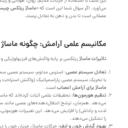
این سبک با استفاده از حرکات ملایم، روان، طولانی و ریتمیک
می‌آورد. اگر سوال شما این است که «
ماساژ ریلکس چیس
عضلانی است تا بدن و ذهن به تعادل برسند.
مکانیسم علمی آرامش: چگونه ماساژ 
تاثیرات ماساژ
ریلکسی بر پایه واکنش‌های فیزیولوژیکی و
تعادل سیستم عصبی
:
استرس مداوم، سیستم عصبی سمپاتی
با تحریک سیستم عصبی پاراسمپاتیک (واکنش استراحت و هض
ماساژ برای آرامش اعصاب
است.
تنظیم هورمون‌ها
: تحقیقات علمی اثبات کرده‌اند که ما
می‌دهد. همزمان، ترشح انتقال‌دهنده‌های عصبی مانند سر
لذت و پاداش) را افزایش می‌دهد. این تغییرات هورمونی،
را تشکیل می‌دهند.
بهبود گردش خون و لنف
: حرکات ماساژ، جریان خون را د