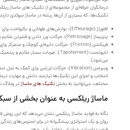
درمانگران حرفه‌ای از مجموعه‌ای از تکنیک های ماساژ ریل
تکنیک‌ها، که بسیاری از آن‌ها ریشه در ماساژ سوئدی دارند،
افلوراژ (Effleurage): نوازش‌های طولانی و یکنواخت برای گرم کردن بافت‌ها و ایجاد حس آرامش اولیه.
پتریساژ (Petrissage): حرکات ورز دادن و فشردن ملایم برای آزادسازی تنش‌های عضلانی سطحی.
فریکشن (Friction): حرکات دایره‌ای کوچک و متمرکز برای نواحی خاص دارای تنش.
تاپوتمنت (Tapotement): ضربات بسیار م
می‌شود).
ویبرشن (Vibration): حرکات لرزشی برای کمک به شل شدن عمیق عضلات.
انتخاب و اجرای این تکنیک‌ها نیازمند دانش و مهارت درم
مختلف، می‌توانید به بخش
تکنیک های ماساژ
در وبلاگ نی
ماساژ ریلکسی به عنوان بخشی از سبک
نگاه به فواید ماساژ ریلکسی نشان می‌دهد که این روش 
روان و یک استراتژی پیشگیرانه در برابر استرس‌های زندگی
فرصت بازسازی و بازیابی تعادل را می‌دهد.