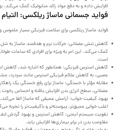
افزایش داده و به دفع مواد زائد متابولیک کمک می‌کند. 
فواید جسمانی ماساژ ریلکسی: التیام و
فواید ماساژ ریلکسی برای سلامت فیزیکی بسیار ملموس 
کاهش تنش عضلانی: حرکات نرم و هدفمند ماساژ به شل 
کمک می‌کند. این امر به ویژه برای افرادی که ساعات طول
است.
کاهش استرس فیزیکی: همانطور که اشاره شد، کاهش استرس
عصبی، به کاهش علائم فیزیکی استرس مانند سردرد، مشکل
مقابله مؤثر با خستگی: ماساژ برای رفع خستگی یک راهکا
عضلانی، سطح انرژی بدن افزایش یافته و احساس رخوت 
بهبود کیفیت خواب: آرامش عمیقی که ماساژ القا می‌کند، 
اغلب خوابی عمیق‌تر، پیوسته‌تر و باکیفیت‌تر را تجربه می‌ک
تقویت سیستم ایمنی: کاهش استرس و بهبود گردش لنف، به
مقاومت بدن در برابر بیماری‌ها افزایش یابد.
به طور خلاصه، اگر بخواهیم به
مهمترین فواید ماساژ ریل