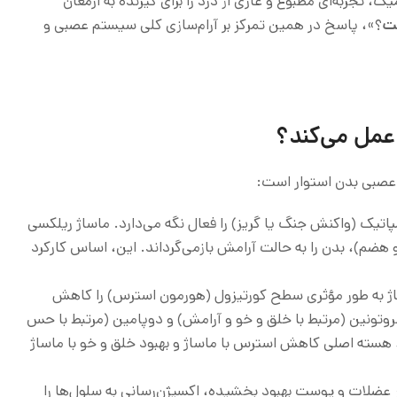
، تجربه‌ای مطبوع و عاری از درد را برای گیرنده به ارمغان
ت
؟»، پاسخ در همین تمرکز بر آرام‌سازی کلی سیستم عصبی و
عمل می‌کند؟
 عصبی بدن استوار است:
ک (واکنش جنگ یا گریز) را فعال نگه می‌دارد. ماساژ ریلکسی
م)، بدن را به حالت آرامش بازمی‌گرداند. ای
ن، اساس کارکرد
ساژ به طور مؤثری سطح کورتیزول (هورمون استرس) را کاهش
وتونین (مرتبط با خلق و خو و آرامش) و دوپامین (مرتبط با حس
 هسته اصلی کاهش استرس با ماساژ و بهبود خلق و خو با ماساژ
ر عضلات و پوست بهبود بخشیده، اکسیژن‌رسانی به سلول‌ها را