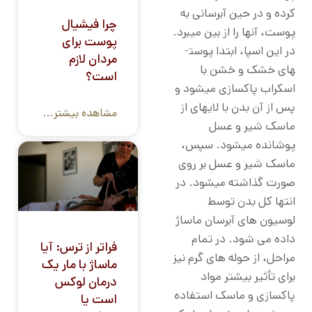
کرده و در حین آبرسانی به
چرا فیشیال
پوست، آن­ها را از بین می­برد.
پوست برای
در این اسپا، ابتدا پوست­
مردان لازم
های خشک و خشن با
است؟
اسکراب پاکسازی می­شود و
پس از آن بدن با لایه­ای از
مشاهده بیشتر...
ماسک شیر و عسل
پوشانده می­شود. سپس،
ماسک شیر و عسل بر روی
صورت گذاشته می­شود. در
انتها کل بدن توسط
لوسیون های آبرسان ماساژ
داده می شود. در تمام
فراتر از ترس: آیا
مراحل، از حوله های گرم نیز
ماساژ با مار یک
برای تأثیر بیشتر مواد
درمان لوکس
پاکسازی و ماسک استفاده
است یا