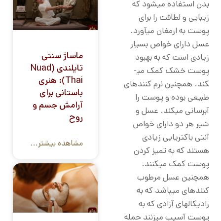
بدن استفاده می­شود که
زیبایی و لطافت را برای
پوست به ارمغان می­آورد.
عسل دارای خواص بسیار
ماساژ سنتی
زیادی است که به بهبود
تایلندی (Nuad
پوست خشک کمک می­
Thai): هنری
کند. همچنین نرم کننده­ای
باستانی برای
طبیعی بوده و پوست را
آرامش جسم و
آبرسانی می­کند. عسل و
روح
شیر هر دو دارای خواص
آنتی باکتریایی زیادی
مشاهده بیشتر...
هستند که به تمیز کردن
پوست کمک می­کنند.
همچنین عسل مرطوب
کننده­ای می­باشد که به
رادیکال­های آزادی که به
پوست آسیب می­زنند حمله