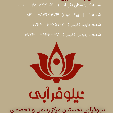
شعبه کوهستان (فرمانیه) : 51-22827461 – 021
شعبه آب (شهرک غرب): 88365474 – 021
شعبه مارینا (کیش) : 4465026 – 0764
شعبه داریوش (کیش) : 4444347 – 0764
نیلوفرآبی نخستین مرکز رسمی و تخصصی