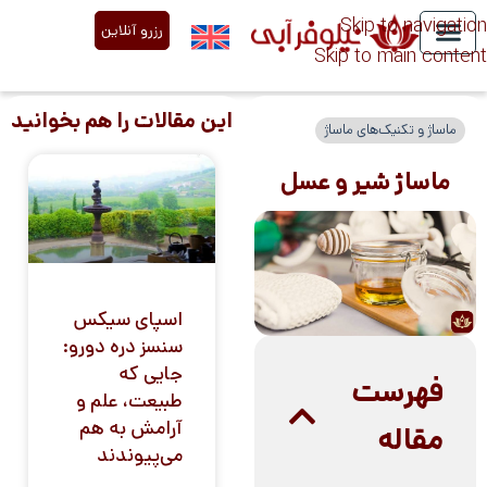
Skip to navigation
رزرو آنلاین
Skip to main content
درباره ما
خدمات نیلوفر آبی
تعرفه قیمت
مقالات تخصصی
این مقالات را هم بخوانید
ماساژ و تکنیک‌های ماساژ
ماساژ شیر و عسل
اسپای سیکس
سنسز دره دورو:
جایی که
فهرست
طبیعت، علم و
آرامش به هم
مقاله
می‌پیوندند