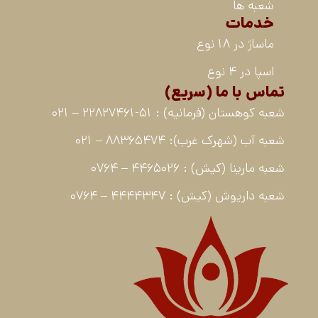
شعبه ها
خدمات
ماساژ در 18 نوع
اسپا در 4 نوع
تماس با ما (سریع)
شعبه کوهستان (فرمانیه) : 51-22827461 – 021
شعبه آب (شهرک غرب): 88365474 – 021
شعبه مارینا (کیش) : 4465026 – 0764
شعبه داریوش (کیش) : 4444347 – 0764