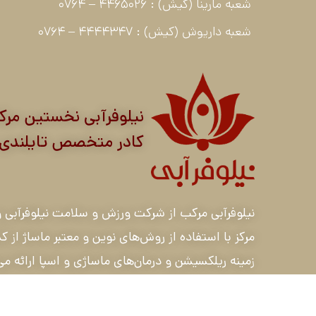
شعبه مارینا (کیش) : 4465026 – 0764
شعبه داریوش (کیش) : 4444347 – 0764
نیلوفرآبی نخستین مرک
کادر متخصص تایلندی
مرکز با استفاده از روش‌های نوین و معتبر ماساژ 
زمینه ریلکسیشن و درمان‌های ماساژی و اسپا ارائه م
می‌کند.