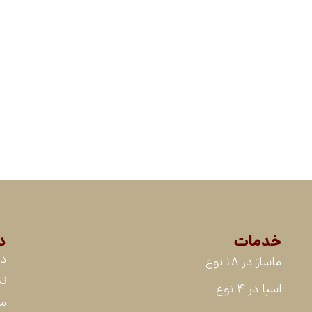
خدمات
د
در
ماساژ در 18 نوع
تم
اسپا در 4 نوع
م