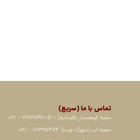
تماس با ما (سریع)
شعبه کوهستان (فرمانیه) : 51-22827461 – 021
شعبه آب (شهرک غرب): 88365474 – 021