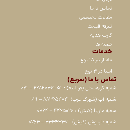
تماس با ما
مقالات تخصصی
تعرفه قیمت
کارت هدیه
شعبه ها
خدمات
ماساژ در 18 نوع
اسپا در 4 نوع
تماس با ما (سریع)
شعبه کوهستان (فرمانیه) : 51-22827461 – 021
شعبه آب (شهرک غرب): 88365474 – 021
شعبه مارینا (کیش) : 4465026 – 0764
شعبه داریوش (کیش) : 4444347 – 0764