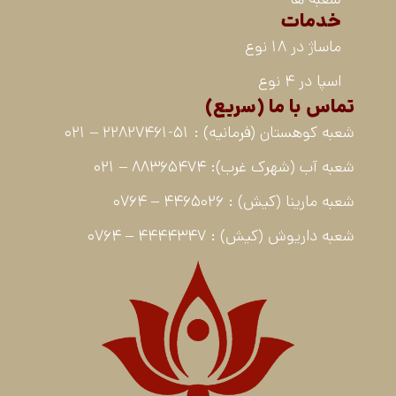
خدمات
ماساژ در 18 نوع
اسپا در 4 نوع
تماس با ما (سریع)
شعبه کوهستان (فرمانیه) : 51-22827461 – 021
شعبه آب (شهرک غرب): 88365474 – 021
شعبه مارینا (کیش) : 4465026 – 0764
شعبه داریوش (کیش) : 4444347 – 0764