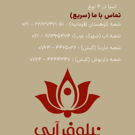
اسپا در 4 نوع
تماس با ما (سریع)
شعبه کوهستان (فرمانیه) : 51-22827461 – 021
شعبه آب (شهرک غرب): 88365474 – 021
شعبه مارینا (کیش) : 4465026 – 0764
شعبه داریوش (کیش) : 4444347 – 0764