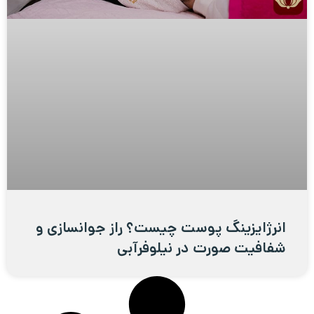
انرژایزینگ پوست چیست؟ راز جوانسازی و
شفافیت صورت در نیلوفرآبی