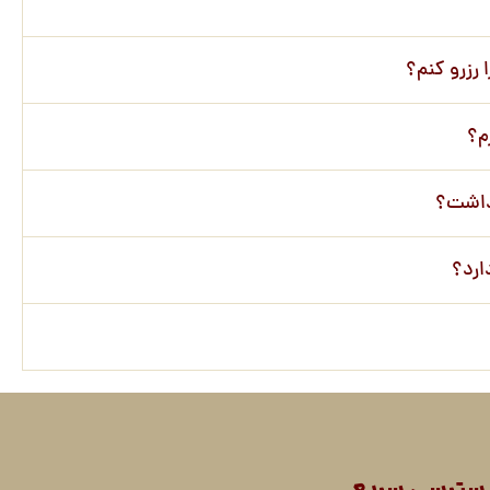
 رزرو کنم؟
م؟
 داشت؟
ارد؟
سترسی سریع