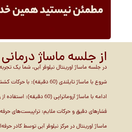
از جلسه ماساژ درمانی
در جلسه ماساژ اورینتال نیلوفر آبی، شما یک تجر
شروع با ماساژ تایلندی (60 دقیقه): با حرکات کششی و دورانی، تنش‌های عمقی عضلات شما آزاد می‌شوند.
ادامه با ماساژ آروماتراپی (60 دقیقه): استفاده از روغن‌های معطر گیاهی برای افزایش شادابی بدن و ذهن.
فشارهای دقیق و حرکات ملایم: تراپیست‌های حرفه‌ا
ماساژ اورینتال در مرکز نیلوفر آبی توسط کادر حرفه